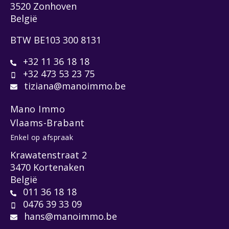
3520 Zonhoven
België
BTW BE103 300 8131
+32 11 36 18 18
+32 473 53 23 75
tiziana@manoimmo.be
Mano Immo
Vlaams-Brabant
Enkel op afspraak
Krawatenstraat 2
3470 Kortenaken
België
011 36 18 18
0476 39 33 09
hans@manoimmo.be