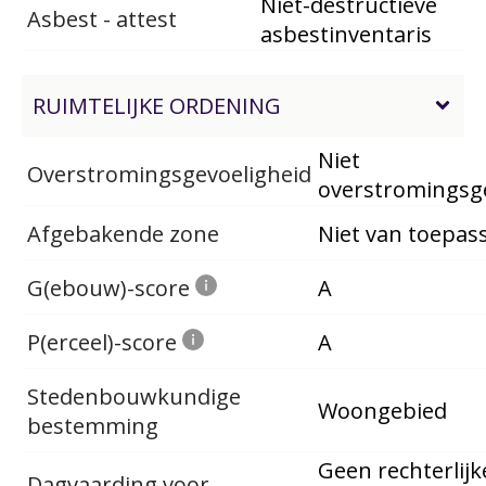
Niet-destructieve
Asbest - attest
asbestinventaris
RUIMTELIJKE ORDENING
Niet
Overstromingsgevoeligheid
overstromingsg
Afgebakende zone
Niet van toepas
G(ebouw)-score
A
P(erceel)-score
A
Stedenbouwkundige
Woongebied
bestemming
Geen rechterlijk
Dagvaarding voor