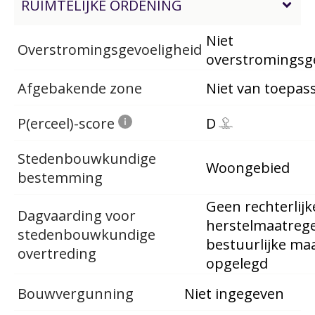
RUIMTELIJKE ORDENING
Niet
Overstromingsgevoeligheid
overstromingsg
Afgebakende zone
Niet van toepas
P(erceel)-score
D
Stedenbouwkundige
Woongebied
bestemming
Geen rechterlijk
Dagvaarding voor
herstelmaatrege
stedenbouwkundige
bestuurlijke ma
overtreding
opgelegd
Bouwvergunning
Niet ingegeven