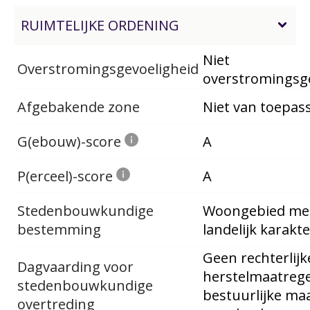
RUIMTELIJKE ORDENING
Niet
Overstromingsgevoeligheid
overstromingsg
Afgebakende zone
Niet van toepas
G(ebouw)-score
A
P(erceel)-score
A
Stedenbouwkundige
Woongebied me
bestemming
landelijk karakte
Geen rechterlijk
Dagvaarding voor
herstelmaatrege
stedenbouwkundige
bestuurlijke ma
overtreding