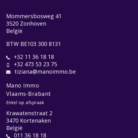
Mommersbosweg 41
3520 Zonhoven
België
BTW BE103 300 8131
+32 11 36 18 18
+32 473 53 23 75
tiziana@manoimmo.be
Mano Immo
Vlaams-Brabant
Enkel op afspraak
Krawatenstraat 2
3470 Kortenaken
België
011 36 18 18